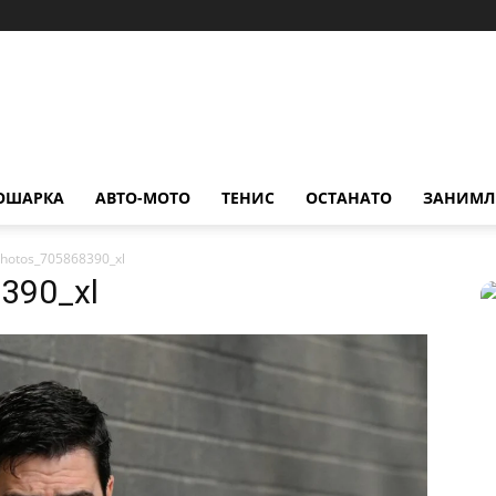
ОШАРКА
АВТО-МОТО
ТЕНИС
ОСТАНАТО
ЗАНИМЛ
photos_705868390_xl
390_xl