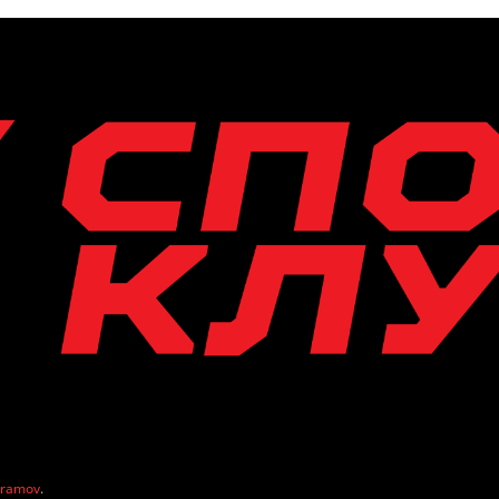
vramov
.