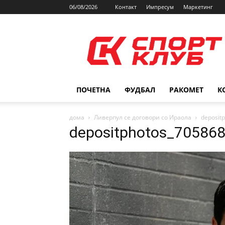
06/08/2026
Контакт
Импресум
Маркетинг
SPORTCLUB.mk
ПОЧЕТНА
ФУДБАЛ
РАКОМЕТ
К
дома
Ливерпул се договори со Ираола
deposit
depositphotos_705868