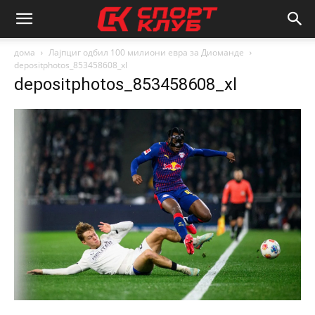
дома
Лајпциг одбил 100 милиони евра за Диоманде
depositphotos_853458608_xl
depositphotos_853458608_xl