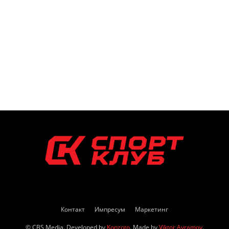
Контакт
Импресум
Маркетинг
© CBS Media. Developed by
Konzoto
. Made by
Viktor Avramov
.