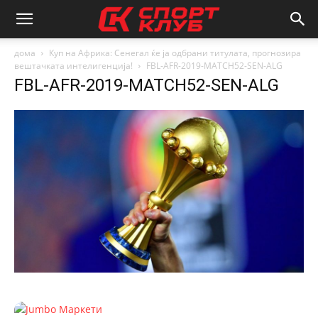
дома
Куп на Африка: Сенегал ќе ја одбрани титулата, прогнозира
вештачката интелигенција!
FBL-AFR-2019-MATCH52-SEN-ALG
FBL-AFR-2019-MATCH52-SEN-ALG