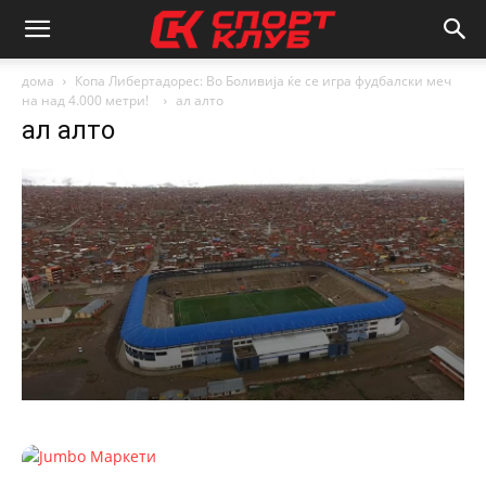
дома
Копа Либертадорес: Во Боливија ќе се игра фудбалски меч
на над 4.000 метри!
ал алто
ал алто