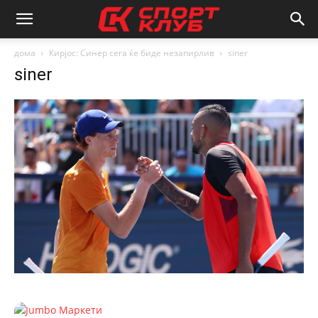
дома
Кирјос: Синер сега ќе биде незапирлив
siner
siner