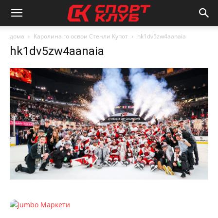
дома
Каролина го освои Стенли Купот
hk1dv5zw4aanaia
hk1dv5zw4aanaia