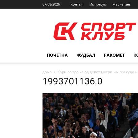
07/08/2026
Контакт
Импресум
Маркетинг
SPORTCLUB.mk
ПОЧЕТНА
ФУДБАЛ
РАКОМЕТ
К
дома
Кари со тројка од девет метри им пресуди 
1993701136.0