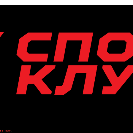
vramov
.