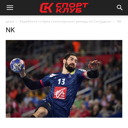
дома
Карабатиќ го брка голгетерскиот рекорд на Сигурдсон
NK
NK