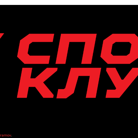
vramov
.