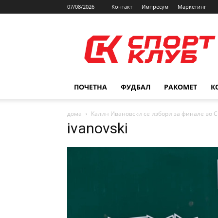
07/08/2026
Контакт
Импресум
Маркетинг
SPORTCLUB.mk
ПОЧЕТНА
ФУДБАЛ
РАКОМЕТ
К
дома
Калин Ивановски се избори за финале во С
ivanovski