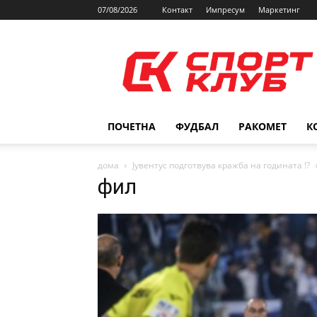
07/08/2026
Контакт
Импресум
Маркетинг
SPORTCLUB.mk
ПОЧЕТНА
ФУДБАЛ
РАКОМЕТ
К
дома
Јувентус подготвува кражба на годината !?
фил