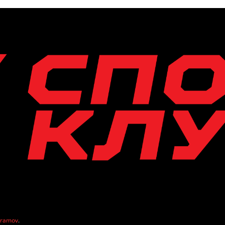
vramov
.