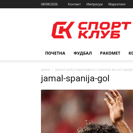
08/08/2026
Контакт
Импресум
Маркетинг
SPORTCLUB.mk
ПОЧЕТНА
ФУДБАЛ
РАКОМЕТ
К
дома
Јамал меѓу најмладите стрелци во историја
jamal-spanija-gol