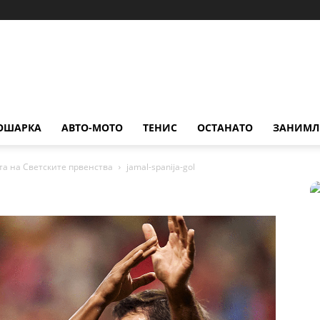
ОШАРКА
АВТО-МОТО
ТЕНИС
ОСТАНАТО
ЗАНИМЛ
та на Светските првенства
jamal-spanija-gol