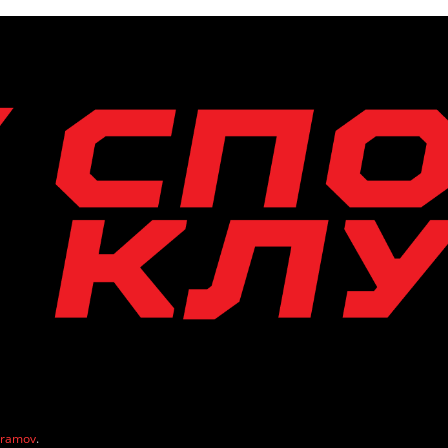
vramov
.