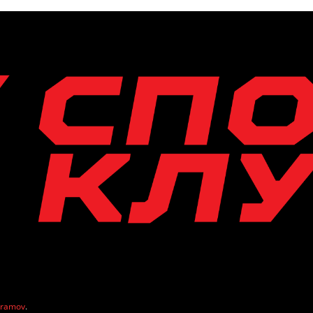
vramov
.