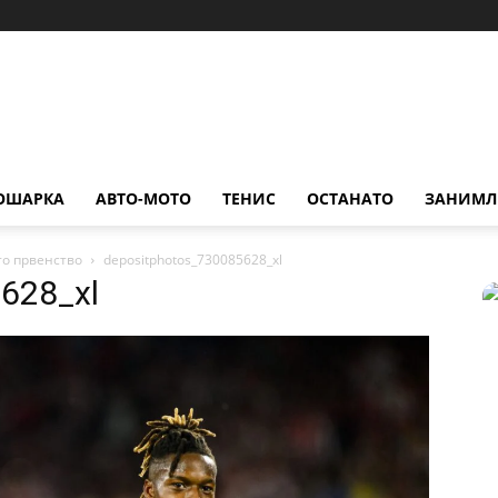
ОШАРКА
АВТО-МОТО
ТЕНИС
ОСТАНАТО
ЗАНИМЛ
то првенство
depositphotos_730085628_xl
628_xl