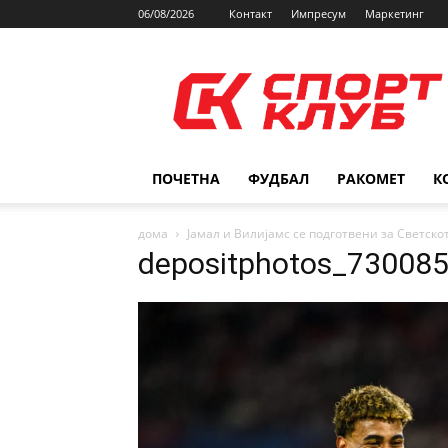
06/08/2026
Контакт
Импресум
Маркетинг
SPORTCLUB.mk
ПОЧЕТНА
ФУДБАЛ
РАКОМЕТ
К
дома
Јамал и Вилијамс се подготвени за Светско
depositphotos_730085