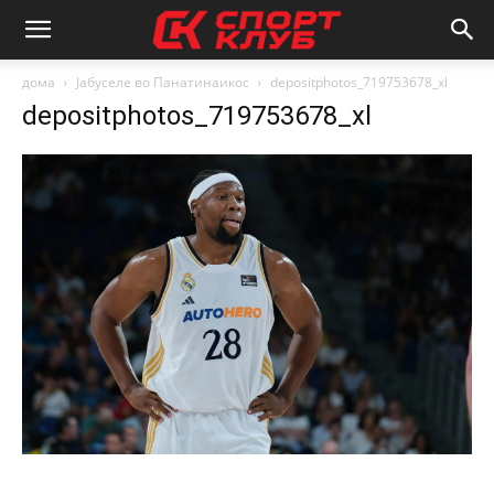
дома
Јабуселе во Панатинаикос
depositphotos_719753678_xl
depositphotos_719753678_xl