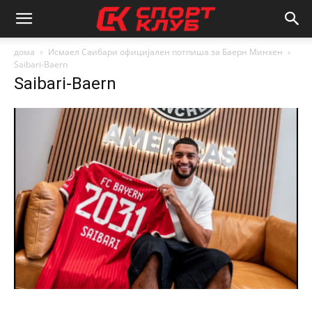
дома
Исмаел Саибари официјален потпиша за Баерн Минхен
Saibari-Baern
Saibari-Baern