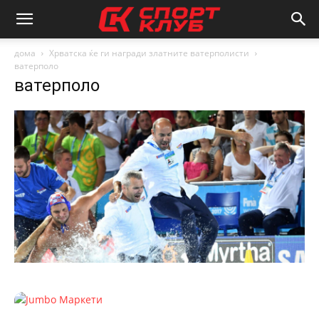
дома
Хрватска ќе ги награди златните ватерполисти
ватерполо
ватерполо