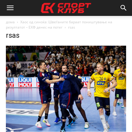
дома
Хаос од синоќа: Швеѓаните бараат поништување на
резултатот – ЕХФ денес на потег
rsas
rsas