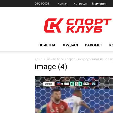
06/08/2026
Контакт
Импресум
Маркетинг
SPORTCLUB.mk
ПОЧЕТНА
ФУДБАЛ
РАКОМЕТ
К
дома
Хаити бесен поради недосудениот пенал п
image (4)