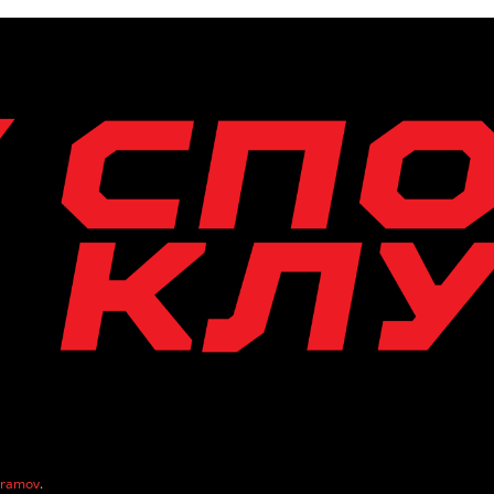
vramov
.