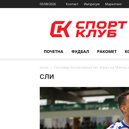
05/08/2026
Контакт
Импресум
Маркетинг
SPORTCLUB.mk
ПОЧЕТНА
ФУДБАЛ
РАКОМЕТ
К
дома
Гостивар ангажираше екс играч на Маинц 
сли