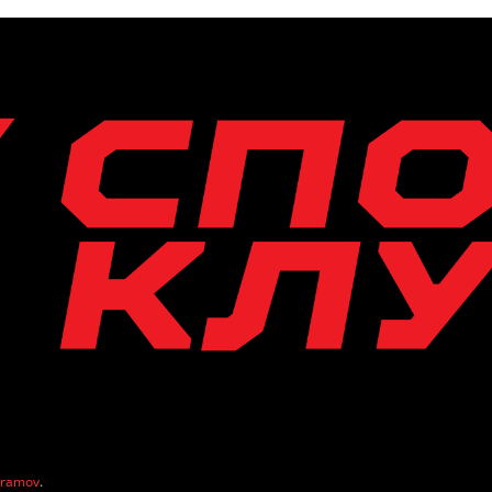
vramov
.