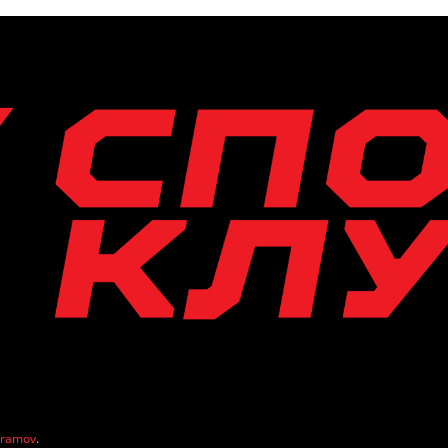
vramov
.