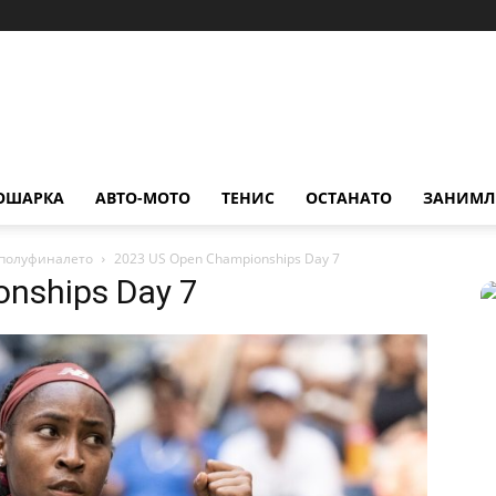
ОШАРКА
АВТО-МОТО
ТЕНИС
ОСТАНАТО
ЗАНИМЛ
о полуфиналето
2023 US Open Championships Day 7
nships Day 7