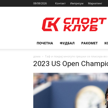
08/08/2026
Контакт
Импресум
Маркетинг
SPORTCLUB.mk
ПОЧЕТНА
ФУДБАЛ
РАКОМЕТ
К
дома
Гаф и покрај многуте грешки се пласира в
2023 US Open Champio