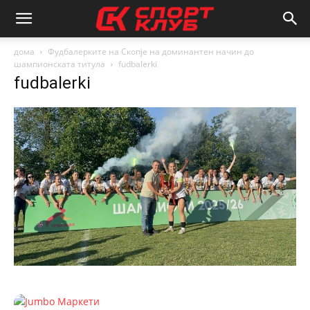
дома
Фудбалерките на Скопје на доминантен начин до
шампионската титула
fudbalerki
fudbalerki