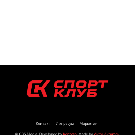
Контакт
Импресум
Маркетинг
© CBS Media. Developed by
Konzoto
. Made by
Viktor Avramov
.