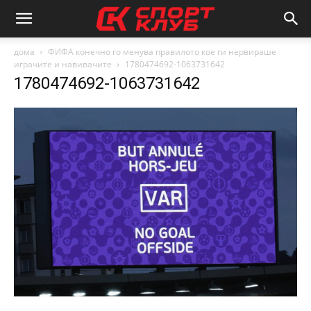
дома
ФИФА конечно го менува правилото кое ги нервираше
играчите и навивачите
1780474692-1063731642
1780474692-1063731642