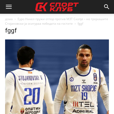
дома
Еуро Никел пружи отпор против МЗТ Скопје – но тројкашите
Стојановски ја осигураа победата на гостите
fggf
fggf