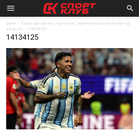
дома
Епски пресврт на „Гаучосите“, Аргентина против Египет од
0:2 до 3:2
14134125
14134125