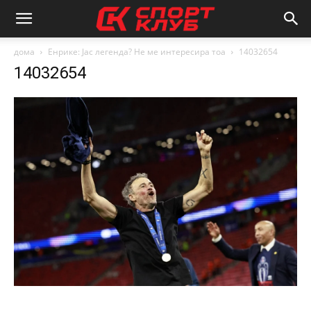
дома
Енрике: Јас легенда? Не ме интересира тоа
14032654
14032654