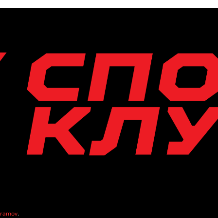
vramov
.