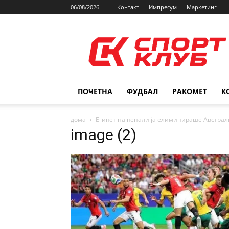
06/08/2026
Контакт
Импресум
Маркетинг
SPORTCLUB.mk
ПОЧЕТНА
ФУДБАЛ
РАКОМЕТ
К
дома
Египет на пенали ја елиминираше Австрал
image (2)