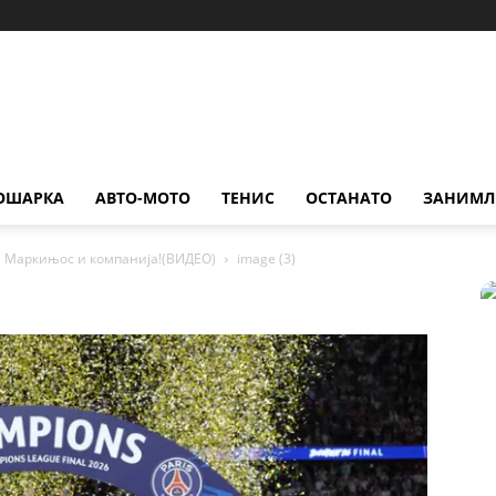
ОШАРКА
АВТО-МОТО
ТЕНИС
ОСТАНАТО
ЗАНИМЛ
а Маркињос и компанија!(ВИДЕО)
image (3)