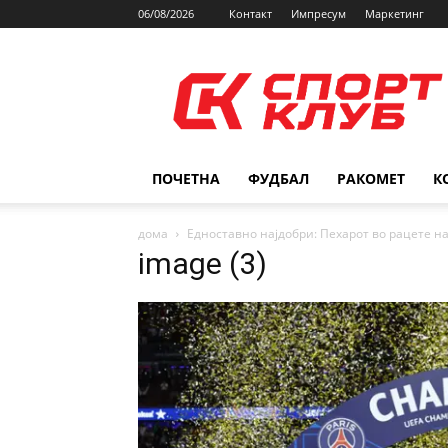
06/08/2026
Контакт
Импресум
Маркетинг
SPORTCLUB.mk
ПОЧЕТНА
ФУДБАЛ
РАКОМЕТ
К
дома
Едноставно најдобри: Пехарот во рацете н
image (3)