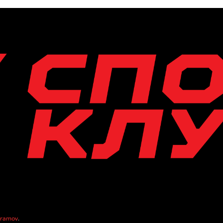
vramov
.