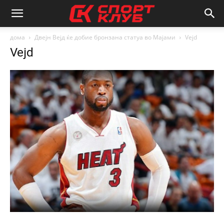
дома
Двејн Вејд ќе добие бронзана статуа во Мајами
Vejd
Vejd