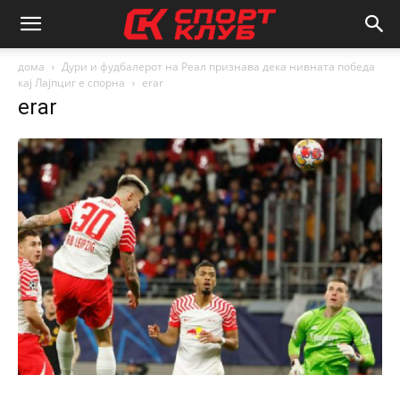
дома
Дури и фудбалерот на Реал признава дека нивната победа
кај Лајпциг е спорна
erar
erar