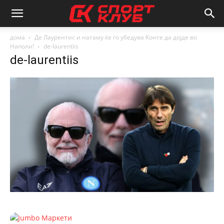
дома
Де Лаурентис и натаму ќе го убедува Конте да дојде во
Наполи!
de-laurentiis
de-laurentiis