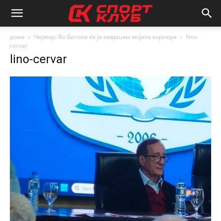
дома
Червар: Во Битола ќе ја завршам мојата кариера
lino-
cervar
lino-cervar