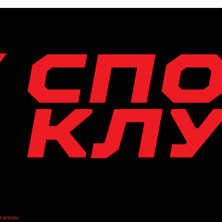
vramov
.