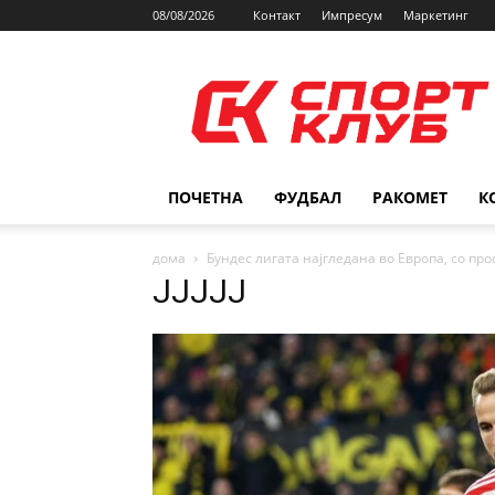
08/08/2026
Контакт
Импресум
Маркетинг
SPORTCLUB.mk
ПОЧЕТНА
ФУДБАЛ
РАКОМЕТ
К
дома
Бундес лигата најгледана во Европа, со про
JJJJJ