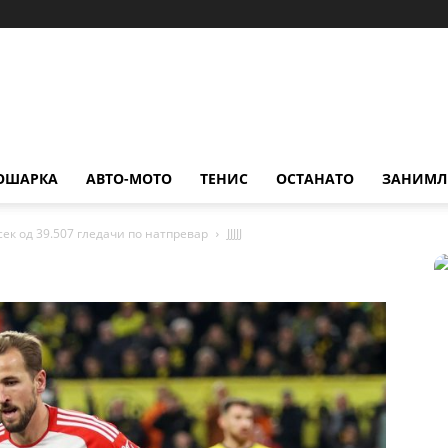
ОШАРКА
АВТО-МОТО
ТЕНИС
ОСТАНАТО
ЗАНИМЛ
сек од 39.507 гледачи по натпревар
JJJJJ