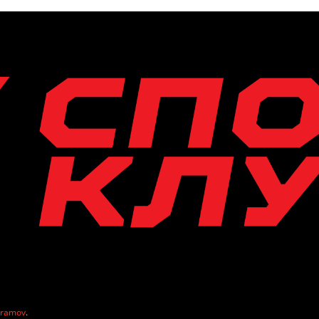
vramov
.