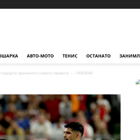
ОШАРКА
АВТО-МОТО
ТЕНИС
ОСТАНАТО
ЗАНИМЛ
историјата применето новото правило
14083048