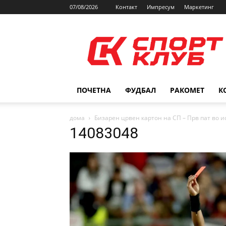
07/08/2026
Контакт
Импресум
Маркетинг
SPORTCLUB.mk
ПОЧЕТНА
ФУДБАЛ
РАКОМЕТ
К
дома
Бизарен црвен картон на СП – Прв пат во 
14083048