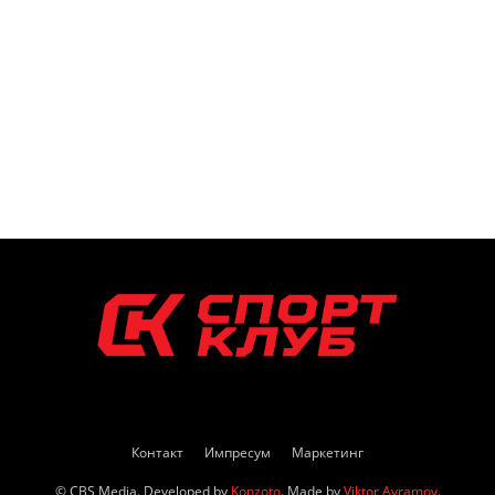
Контакт
Импресум
Маркетинг
© CBS Media. Developed by
Konzoto
. Made by
Viktor Avramov
.