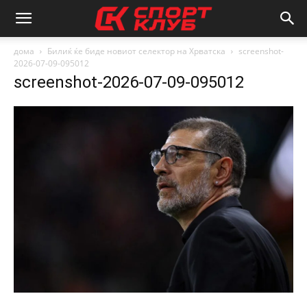
дома
Билиќ ќе биде новиот селектор на Хрватска
screenshot-
2026-07-09-095012
screenshot-2026-07-09-095012