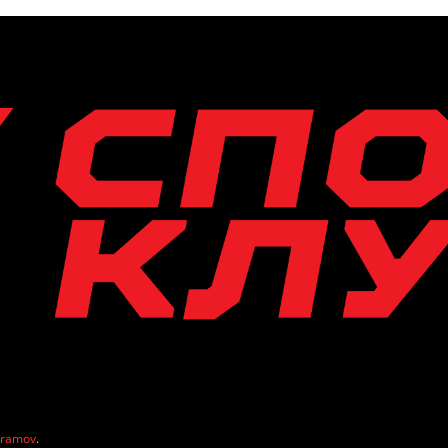
vramov
.