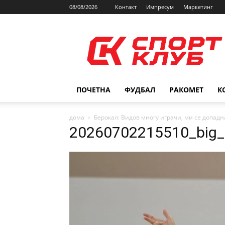
08/08/2026
Контакт
Импресум
Маркетинг
SPORTCLUB.mk
ПОЧЕТНА
ФУДБАЛ
РАКОМЕТ
К
дома
Берокал: Видов многу играчи, ми се допадн
20260702215510_big