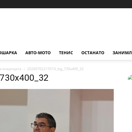
ОШАРКА
АВТО-МОТО
ТЕНИС
ОСТАНАТО
ЗАНИМЛ
а енергијата
20260702215510_big_730x400_32
_730x400_32