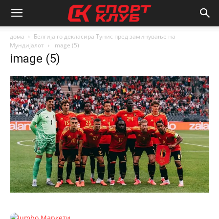
дома
Белгија го декласира Тунис пред заминување на
Мундијалот
image (5)
image (5)