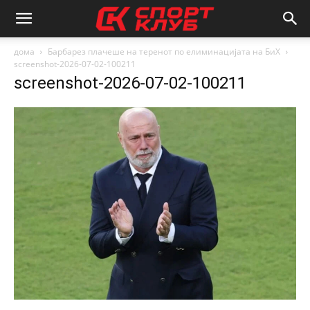
дома
Барбарез плачеше на теренот по елиминацијата на БиХ
screenshot-2026-07-02-100211
screenshot-2026-07-02-100211