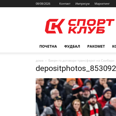
08/08/2026
Контакт
Импресум
Маркетинг
SPORTCLUB.mk
ПОЧЕТНА
ФУДБАЛ
РАКОМЕТ
К
дома
Баерн го договори трансферот на Саибари
depositphotos_853092