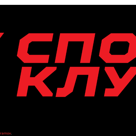
vramov
.