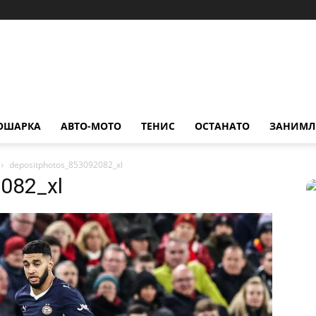
ОШАРКА
АВТО-МОТО
ТЕНИС
ОСТАНАТО
ЗАНИМЛ
depositphotos_853092082_xl
082_xl