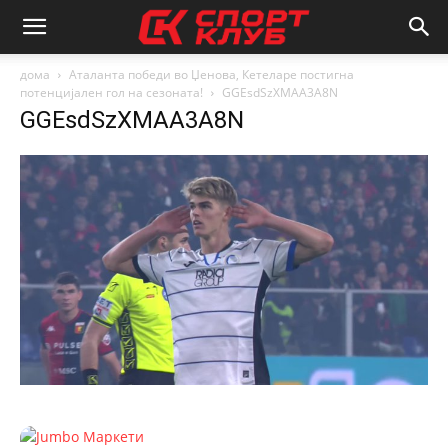
дома
Аталанта победи во Џенова, Кетеларе постигна
потенцијален гол на сезоната!
GGEsdSzXMAA3A8N
GGEsdSzXMAA3A8N