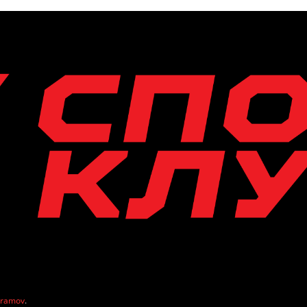
vramov
.