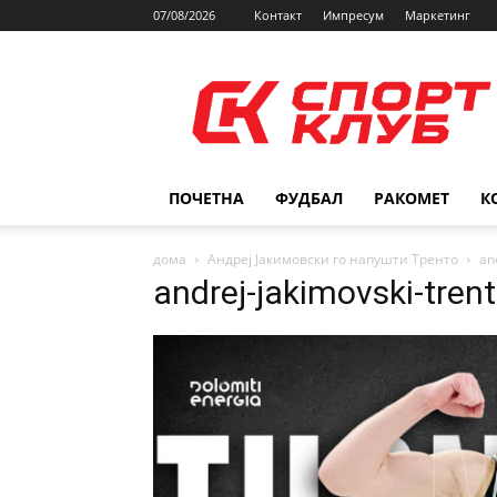
07/08/2026
Контакт
Импресум
Маркетинг
SPORTCLUB.mk
ПОЧЕТНА
ФУДБАЛ
РАКОМЕТ
К
дома
Андреј Јакимовски го напушти Тренто
an
andrej-jakimovski-tre