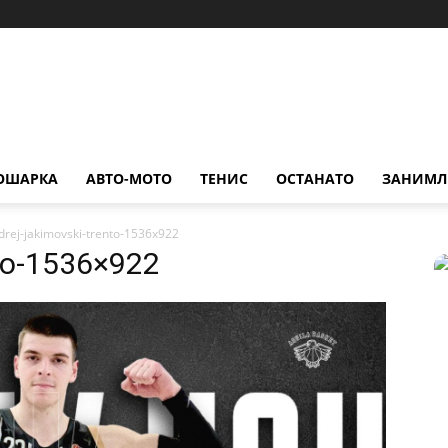
ОШАРКА
АВТО-МОТО
ТЕНИС
ОСТАНАТО
ЗАНИМЛ
drej-jakimovski-trento-1536x922
nto-1536×922