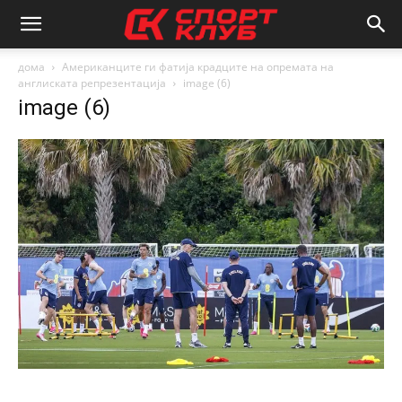
дома
Американците ги фатија крадците на опремата на
англиската репрезентација
image (6)
image (6)