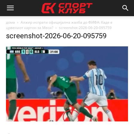
дома
Алжир испрати официјална жалба до ФИФА: Каде е
црвениот картон за Меси?
screenshot-2026-06-20-095759
screenshot-2026-06-20-095759