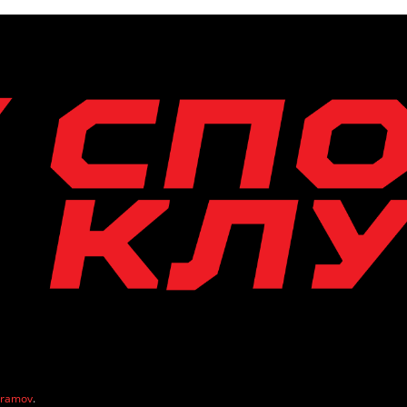
vramov
.