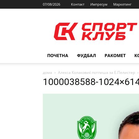
07/08/2026
Контакт
Импресум
Маркетинг
SPORTCLUB.mk
ПОЧЕТНА
ФУДБАЛ
РАКОМЕТ
К
дома
Алекса Колаковиќ потпиша за Е.Пелистер
1000038588-1024×61