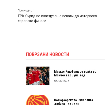
Претходно
ГРК Охрид по изведување пенали до историско
европско финале
ПОВРЗАНИ НОВОСТИ
Маркус Рашфорд се враќа во
Манчестер Јунајтед
05/08/2026
Кошаркарската Суперлига
добива нов член