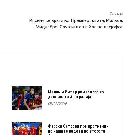
Следно
Ипсвич се врати во Премиер лигата, Милвол,
Мидлзбро, Саутемптон и Хал во плејофот
Милан и Интер ремизираа во
далечната Австралија
05/08/2026
Фарски Острови прв противник
на нашите кадети во втората