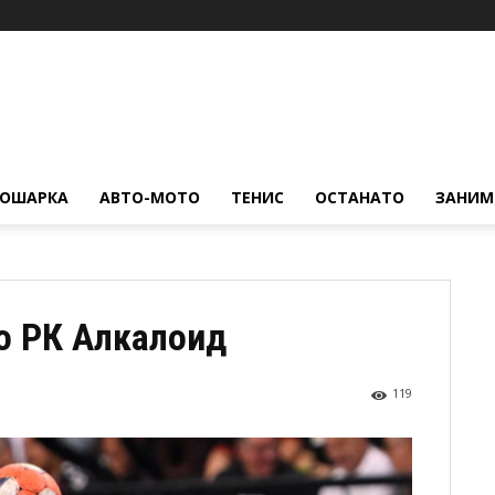
КОШАРКА
АВТО-МОТО
ТЕНИС
ОСТАНАТО
ЗАНИМ
во РК Алкалоид
119