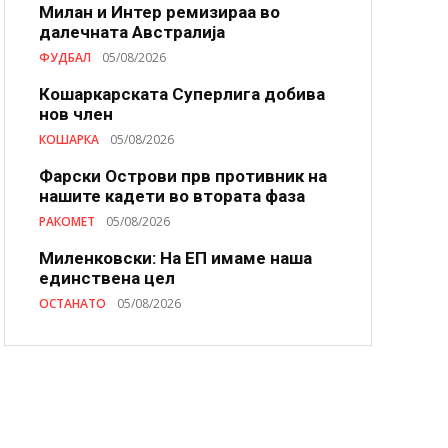
Милан и Интер ремизираа во
далечната Австралија
ФУДБАЛ
05/08/2026
Кошаркарската Суперлига добива
нов член
КОШАРКА
05/08/2026
Фарски Острови прв противник на
нашите кадети во втората фаза
РАКОМЕТ
05/08/2026
Миленковски: На ЕП имаме наша
единствена цел
ОСТАНАТО
05/08/2026