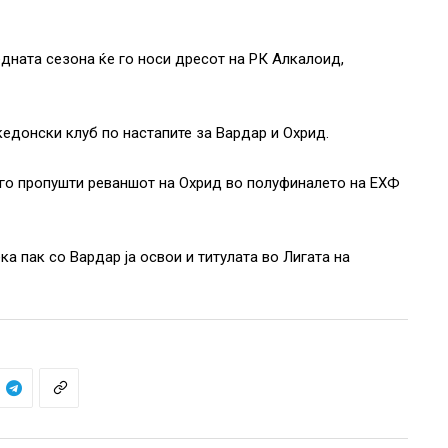
дната сезона ќе го носи дресот на РК Алкалоид,
кедонски клуб по настапите за Вардар и Охрид.
 го пропушти реваншот на Охрид во полуфиналето на ЕХФ
а пак со Вардар ја освои и титулата во Лигата на