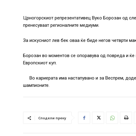
Црногорскиот репрезентативец Вуко Борозан од сле
пренесуваат регионалните медиуми.
За искусниот лев бек оваа ќе биде негов четврти ма
Борозан во моментов се опоравува од повреда и ќе
Европскиот куп.
Во кариерата има настапувано и за Веспрем, додек
шампионите.
Сподели преку