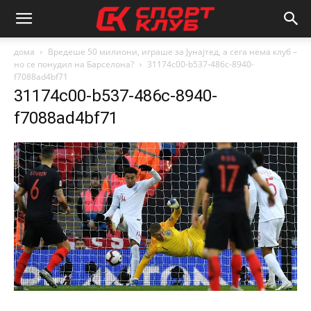
дома
Вредеше 50 милиони, играше за Јунајтед, а сега нема клуб –
но се понудил на Барселона?
31174c00-b537-486c-8940-
f7088ad4bf71
31174c00-b537-486c-8940-
f7088ad4bf71