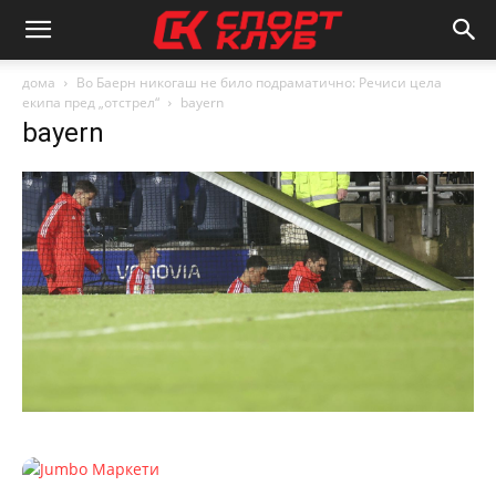
дома
Во Баерн никогаш не било подраматично: Речиси цела
екипа пред „отстрел“
bayern
bayern