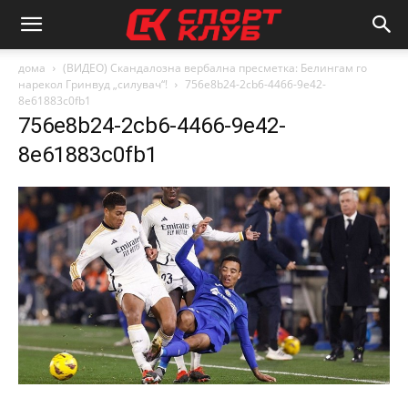
дома
(ВИДЕО) Скандалозна вербална пресметка: Белингам го
нарекол Гринвуд „силувач“!
756e8b24-2cb6-4466-9e42-
8e61883c0fb1
756e8b24-2cb6-4466-9e42-
8e61883c0fb1