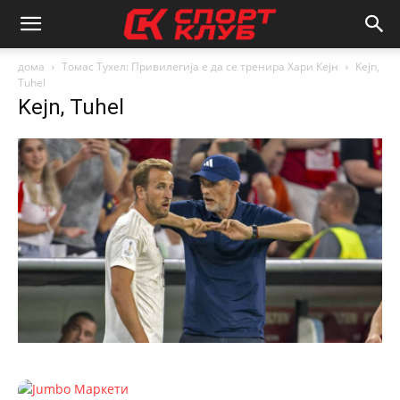
дома
Томас Тухел: Привилегија е да се тренира Хари Кејн
Kejn,
Tuhel
Kejn, Tuhel