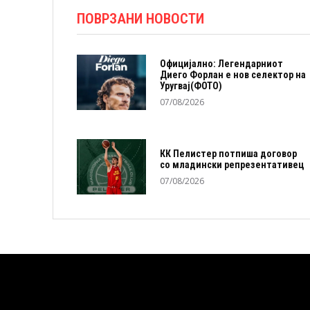
ПОВРЗАНИ НОВОСТИ
Официјално: Легендарниот
Диего Форлан е нов селектор на
Уругвај(ФОТО)
07/08/2026
КК Пелистер потпиша договор
со младински репрезентативец
07/08/2026