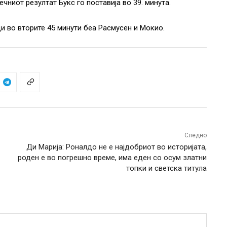
ечниот резултат Букс го поставија во 39. минута.
лци во вторите 45 минути беа Расмусен и Мокио.
Следно
Ди Марија: Роналдо не е најдобриот во историјата,
роден е во погрешно време, има еден со осум златни
топки и светска титула