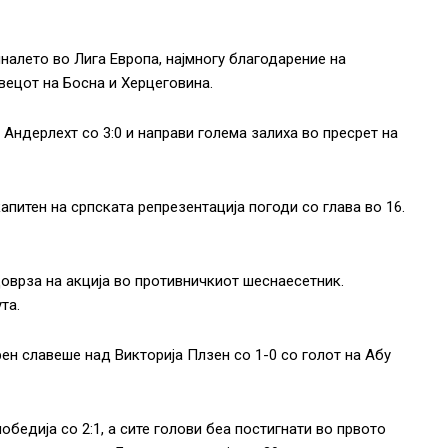
алето во Лига Европа, најмногу благодарение на
вецот на Босна и Херцеговина.
Андерлехт со 3:0 и направи голема залиха во пресрет на
питен на српската репрезентација погоди со глава во 16.
доврза на акција во противничкиот шеснаесетник.
та.
н славеше над Викторија Плзен со 1-0 со голот на Абу
бедија со 2:1, а сите голови беа постигнати во првото