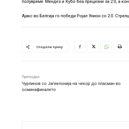
полувреме. Мендез и Кубо беа прецизни за 2:0, а кон
Ајакс во Белгија го победи Ројал Унион со 2:0. Стре
Сподели преку
Претходно
Чурлинов со Јагиелонија на чекор до пласман во
осминафиналето