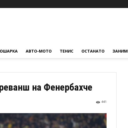
КОШАРКА
АВТО-МОТО
ТЕНИС
ОСТАНАТО
ЗАНИМ
 реванш на Фенербахче
441