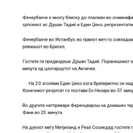
Фенербахче е многу блиску до пласман во осминафин
српскиот ас Душан Тадиќ и Един Џеко, репрезентати
Фенербахче во Истанбул, во првиот меч го совладаа 
реваншот во Брисел.
Гостите ги предводеше Душан Тадиќ. Поранешниот ка
минута од центаршутот на Акчичек.
На 2:0 зголеми Един Џеко кога брилијантно се на
Конечниот резултат го постави Ен Несири во 57. мину
Во другите натпревари Ференцварош на домашен тере
Фани во 23. минута.
На дуелот меѓу Митјиланд и Реал Сосиедад гостите по