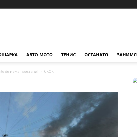
ОШАРКА
АВТО-МОТО
ТЕНИС
ОСТАНАТО
ЗАНИМЛ
еќе ќе нема престапи!
СКОК