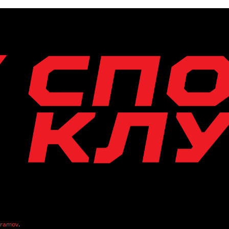
vramov
.