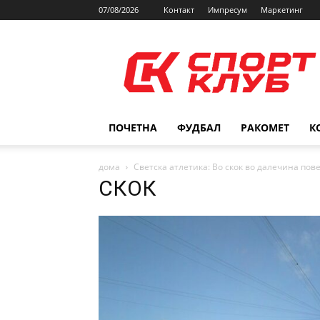
07/08/2026
Контакт
Импресум
Маркетинг
SPORTCLUB.mk
ПОЧЕТНА
ФУДБАЛ
РАКОМЕТ
К
дома
Светска атлетика: Во скок во далечина пов
СКОК