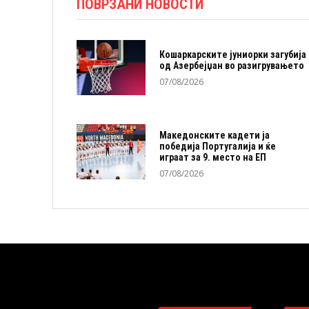
ПОВРЗАНИ НОВОСТИ
Кошаркарските јуниорки загубија
од Азербејџан во разигрувањето
07/08/2026
Македонските кадети ја
победија Португалија и ќе
играат за 9. место на ЕП
07/08/2026