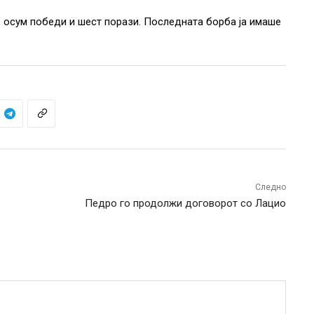
 осум победи и шест порази. Последната борба ја имаше
Следно
Педро го продолжи договорот со Лацио