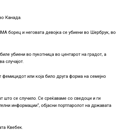
во Канада.
ММА борец и неговата девојка се убиени во Шербрук, во
биле убиени во пукотница во центарот на градот, а
ва случајот.
ат фемицидот или која било друга форма на семејно
т што се случило. Се среќаваме со сведоци и ги
телни информации“, објасни портпаролот на државата
ата Квебек.