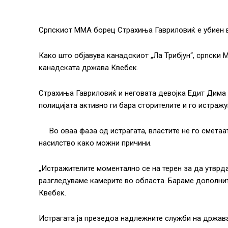
Српскиот ММА борец Страхиња Гавриловиќ е убиен 
Како што објавува канадскиот „Ла Трибјун“, српски 
канадската држава Квебек.
Страхиња Гавриловиќ и неговата девојка Едит Дима 
полицијата активно ги бара сторителите и го истражу
Во оваа фаза од истрагата, властите не го смета
насилство како можни причини.
„Истражителите моментално се на терен за да утврда
разгледуваме камерите во областа. Бараме дополни
Квебек.
Истрагата ја презедоа надлежните служби на држав