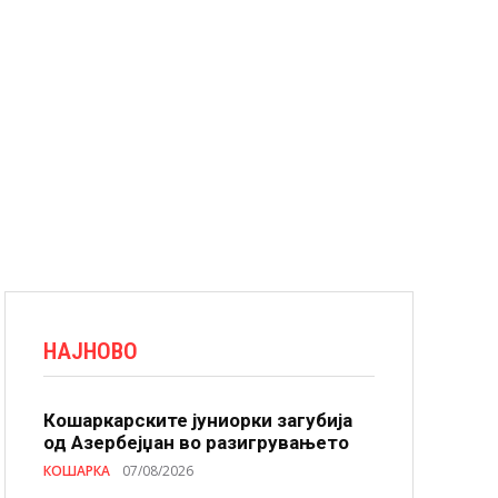
НАЈНОВО
Кошаркарските јуниорки загубија
од Азербејџан во разигрувањето
КОШАРКА
07/08/2026