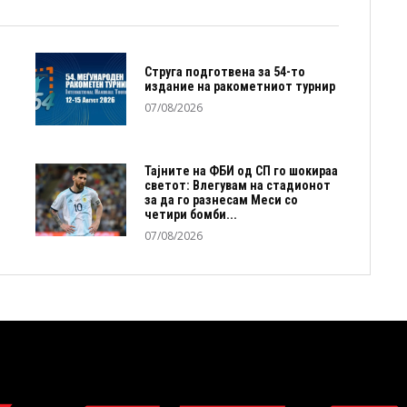
Струга подготвена за 54-то
издание на ракометниот турнир
07/08/2026
Тајните на ФБИ од СП го шокираа
светот: Влегувам на стадионот
за да го разнесам Меси со
четири бомби...
07/08/2026