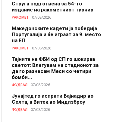
Струга подготвена за 54-то
издание на ракометниот турнир
РАКОМЕТ
07/08/2026
Македонските кадети ја победија
Португалија и ќе играат за 9. место
на ЕП
РАКОМЕТ
07/08/2026
Тајните на ФБИ од СП го шокираа
светот: Влегувам на стадионот за
да го разнесам Меси со четири
бомби...
ФУДБАЛ
07/08/2026
Јунајтед го испрати Бајнадир во
Селта, а Витек во Мидлзброу
ФУДБАЛ
07/08/2026